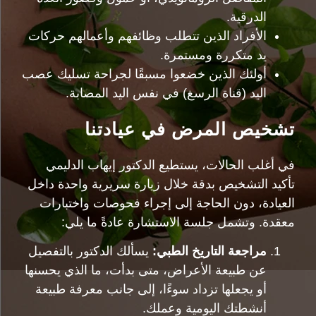
الدرقية.
الأفراد الذين تتطلب وظائفهم وأعمالهم حركات
يد متكررة ومستمرة.
أولئك الذين خضعوا مسبقًا لجراحة تسليك عصب
اليد (قناة الرسغ) في نفس اليد المصابة.
تشخيص المرض في عيادتنا
في أغلب الحالات، يستطيع الدكتور إيهاب الدليمي
تأكيد التشخيص بدقة خلال زيارة سريرية واحدة داخل
العيادة، دون الحاجة إلى إجراء فحوصات واختبارات
معقدة. وتشمل جلسة الاستشارة عادةً ما يلي:
مراجعة التاريخ الطبي:
يسألك الدكتور بالتفصيل
عن طبيعة الأعراض، متى بدأت، ما الذي يحسنها
أو يجعلها تزداد سوءًا، إلى جانب معرفة طبيعة
أنشطتك اليومية وعملك.