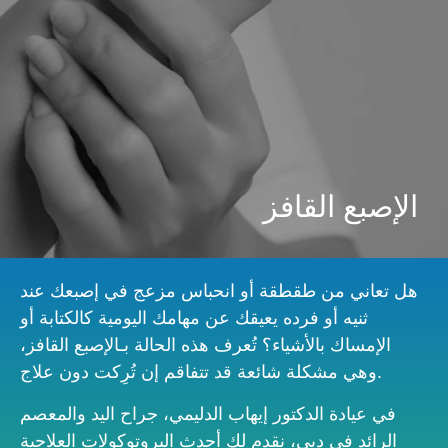
الإصبع القافز
هل تعاني من طقطقة أو انحباس مزعج في إصبعك عند
ثنيه أو فرده يعيقك عن مهامك اليومية كالكتابة أو
الإمساك بالأشياء؟ تُعرف هذه الحالة بـالإصبع القافز،
وهي مشكلة شائعة قد تتفاقم إن تُرِكت دون علاج.
في عيادة الدكتور إيهاب الدليمي، جراح اليد والمعصم
الرائد في دبي، نقدم لك أحدث البروتوكولات العلاجية