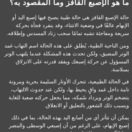
ما هو الإصبع القافز وما المقصود به؟
حالة الإصبع القافز هي حالة طبية يصبح فيها إصبع اليد أو
الإبهام عالقًا في وضعية الانثناء، وقد ينفرد فجأة بحركة
سريعة ومفاجئة تشبه تمامًا سحب زناد المسدس وإطلاقه.
ومن الناحية الطبية، يُطلق على هذه الحالة اسم التهاب غمد
الوتر المضيق، ولكن تحدث هذه المشكلة عندما يلتهب الوتر
المسؤول عن حركة إصبعك ويفقد قدرته على الانزلاق
بسلاسة.
في الحالة الطبيعية، تتحرك الأوتار السليمة بحرية ومرونة
تامة داخل غمد واقٍ يحيط بها، ولكن عند حدوث الالتهاب،
يتضخم الوتر ويزداد سُمكه، مما يجعل حركته صعبة للغاية
ويسبب ذلك الشعور بالتعليق أو الانغلاق.
يمكن أن تتأثر أي من أصابع اليد بهذه الحالة، بما في ذلك
إصبع الإبهام، على الرغم من أن إصبعي الوسطى والبنصر