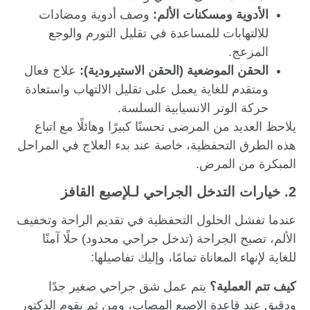
الأدوية ومسكنات الألم:
وصف أدوية ومضادات
للالتهابات للمساعدة في تقليل التورم والوجع
المزعج.
الحقن الموضعية (الحقن الاستيرودية):
علاج فعال
ومتقدم للغاية يعمل على تقليل الالتهاب واستعادة
حركة الوتر الانسيابية السلسة.
يلاحظ العديد من المرضى تحسنًا كبيرًا وهائلًا مع اتباع
هذه الطرق التحفظية، خاصة عند بدء العلاج في المراحل
المبكرة من المرض.
2. خيارات التدخل الجراحي لـلإصبع القافز
عندما تفشل الحلول التحفظية في تقديم الراحة وتخفيف
الألم، تصبح الجراحة (تدخل جراحي محدود) حلًا آمنًا
للغاية لإنهاء المعاناة تمامًا، وإليك تفاصيلها:
كيف تتم العملية؟
يتم عمل شق جراحي صغير جدًا
ودقيق عند قاعدة الإصبع المصاب، ومن ثم يقوم الدكتور